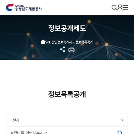
본문영역 바로가기
메인메뉴 바로가기
푸터 바로가기
모
바
일
메
정보공개제도
뉴
열
기
메인으로 이동
정보공개제도
정보목록공개
열린경영
공
프린
유
트하
하
기
기
정보목록공개
검
색
옵
션