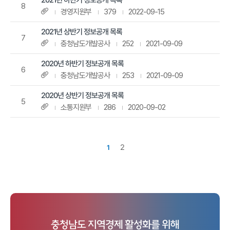
2021년 하반기 정보공개 목록
회
8
수,
첨부파일
경영지원부
379
2022-09-15
등
록
2021년 상반기 정보공개 목록
일
7
로
첨부파일
충청남도개발공사
252
2021-09-09
구
성
2020년 하반기 정보공개 목록
되
6
어
첨부파일
충청남도개발공사
253
2021-09-09
있
습
2020년 상반기 정보공개 목록
니
5
첨부파일
다.
소통지원부
286
2020-09-02
현
2
1
재
페
이
지
충청남도 지역경제 활성화를 위해