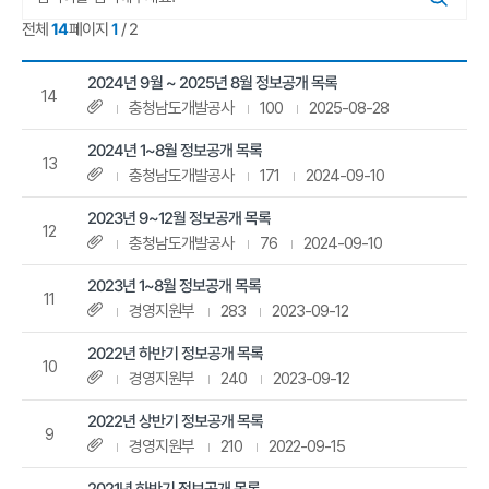
선
택
/ 2
14
1
페이지
전체
정
2024년 9월 ~ 2025년 8월 정보공개 목록
보
14
목
첨부파일
충청남도개발공사
100
2025-08-28
록
공
2024년 1~8월 정보공개 목록
개
13
첨부파일
에
충청남도개발공사
171
2024-09-10
대
한
2023년 9~12월 정보공개 목록
내
12
첨부파일
충청남도개발공사
76
2024-09-10
용
입
니
2023년 1~8월 정보공개 목록
다.
11
첨부파일
경영지원부
283
2023-09-12
번
호,
제
2022년 하반기 정보공개 목록
10
목,
첨부파일
경영지원부
240
2023-09-12
첨
부,
작
2022년 상반기 정보공개 목록
9
성
첨부파일
경영지원부
210
2022-09-15
자,
조