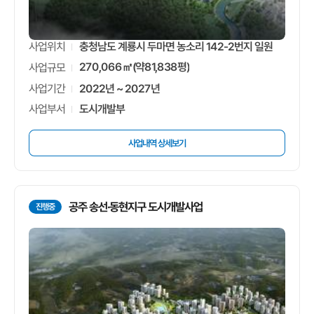
충청남도 계룡시 두마면 농소리 142-2번지 일원
사업위치
270,066㎡(약81,838평)
사업규모
2022년 ~ 2027년
사업기간
도시개발부
사업부서
사업내역 상세보기
공주 송선·동현지구 도시개발사업
진행중