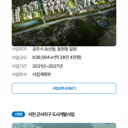
공주시 송선동, 동현동 일원
사업위치
939,594㎡(약 28만 4천평)
사업규모
2021년~2027년
사업기간
사업계획부
사업부서
사업내역 상세보기
서천 군사지구 도시개발사업
진행중