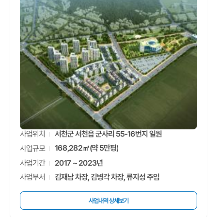
서천군 서천읍 군사리 55-16번지 일원
사업위치
168,282㎡(약 5만평)
사업규모
2017 ~ 2023년
사업기간
김재남 차장, 김병각 차장, 류지성 주임
사업부서
사업내역 상세보기