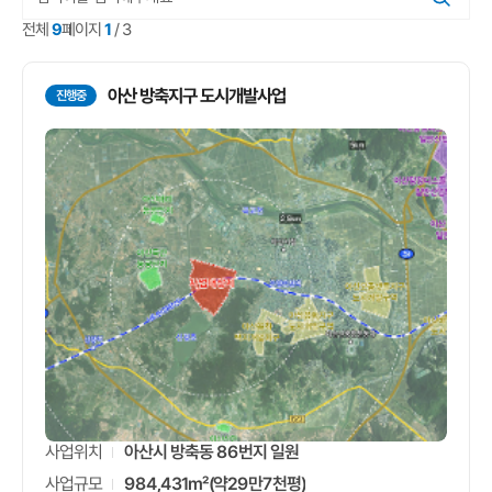
선
택
3
/
9
1
전체
페이지
아산 방축지구 도시개발사업
진행중
아산시 방축동 86번지 일원
사업위치
984,431m²(약29만7천평)
사업규모