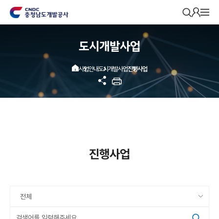
본문영역 바로가기
메인메뉴 바로가기
푸터 바로가기
모
바
일
메
도시개발사업
뉴
열
기
메인으로 이동
도시개발사업
사업안내
진행사업
공
프린
유
트하
하
기
기
진행사업
검
색
옵
션